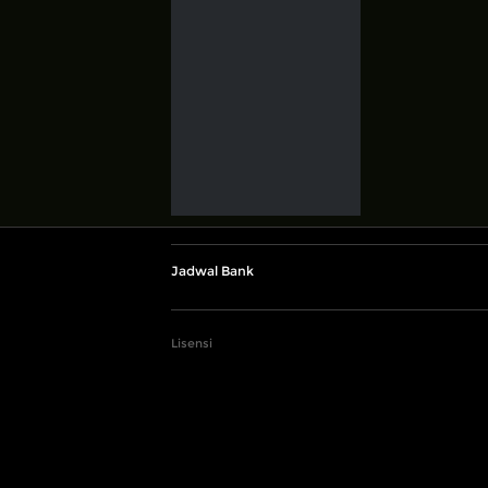
Jadwal Bank
Lisensi