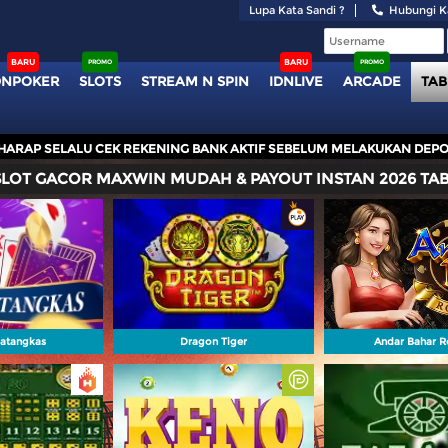
Lupa Kata Sandi ?
Hubungi K
BARU
BARU
PROMO
PROMO
DNPOKER
SLOTS
STREAM N SPIN
IDNLIVE
ARCADE
TAB
AP SELALU CEK REKENING BANK AKTIF SEBELUM MELAKUKAN DEPOSIT, 
 SLOT GACOR MAXWIN MUDAH & PAYOUT INSTAN 2026 TA
atangkas
Dragon Tiger
Andar Bahar R