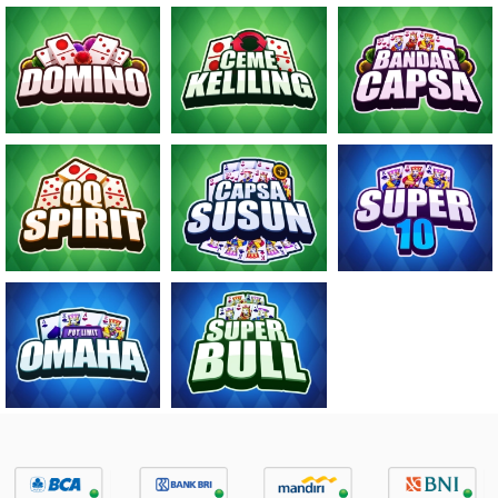
Referral
Promosi
Hubungi Kami
Live Chat
Pengaduan Customer
Pilih Bahasa:
MASUK
DAFTAR
&copy; Forza77 Situs Slot Gacor Maxwin Mudah
& Payout Instan 2026. Hak Cipta Dilindungi.